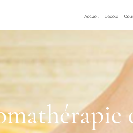
Accueil
L'école
Cou
romathérapie 