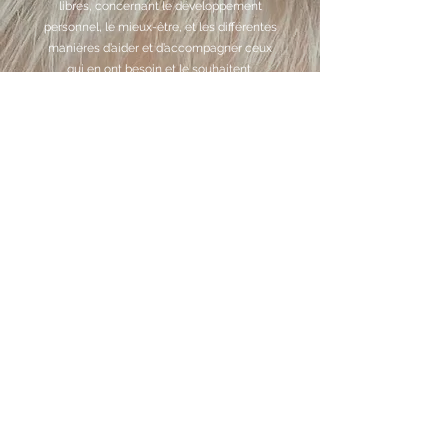
libres, concernant le développement
personnel, le mieux-être, et les différentes
manières d’aider et d’accompagner ceux
qui en ont besoin et le souhaitent.
Elle a suivi un stage avec Tony Robbins en
2017, et plusieurs formations avec des
personnes renommées en hypnose,
notamment Raymi Phenix, Myriam Girard,
Evelyne Josse, … et sur l’accompagnement
en période difficile.
En 2019, elle obtient son certificat de
Maître Praticien en coaching mental (PNL)
au sein de la Mental Coaching Academy.
En 2021, elle obtient son certificat de
Master Coach (RNCP) et coach en
neurosciences avec l’Académie
européenne de coaching et des
neurosciences.
Elle detient également un certificat de
Sophrologie délivré par l’Ecole
Internationale de Sophrologie et Somato-
thérapie.