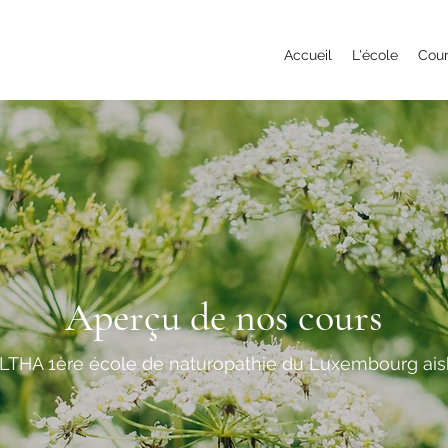
Accueil
L'école
Cou
Aperçu de nos cours
LTHA 1ère école de naturopathie du Luxembourg ais