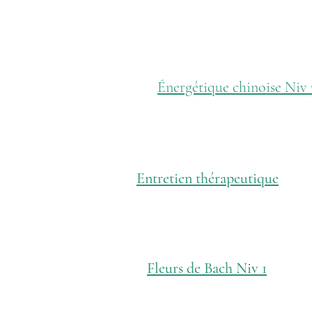
Énergétique chinoise Niv 
Entretien thérapeutique
Fleurs de Bach Niv 1