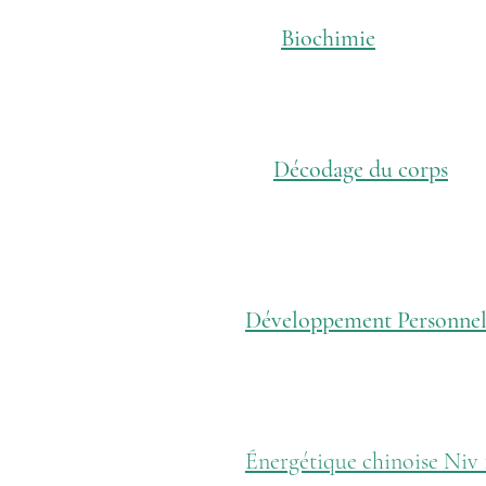
Biochimie
Décodage du corps
Développement Personne
Énergétique chinoise Niv 