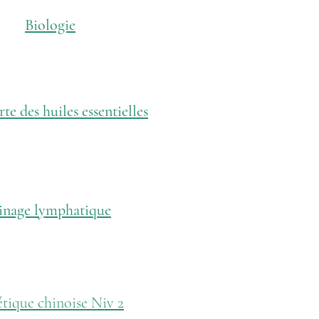
Biologie
e des huiles essentielles
inage lymphatique
tique chinoise Niv 2