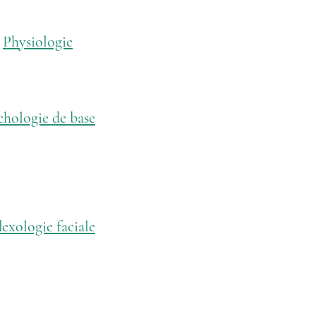
Physiologie
chologie de base
lexologie faciale