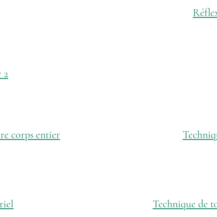
Réfle
 2
e corps entier
Techniq
riel
Technique de to