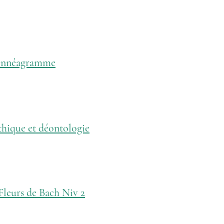
Ennéagramme
thique et déontologie
Fleurs de Bach Niv 2