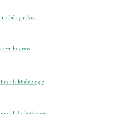
othérapie Niv 1
tion du stress
tion à la kinésiologie
tion à la Lithothérapie